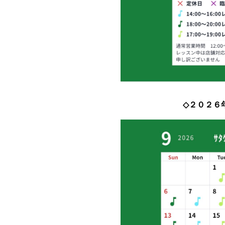
◇２０２６