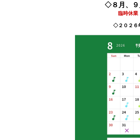
◇８月、９
臨時休業
◇２０２６